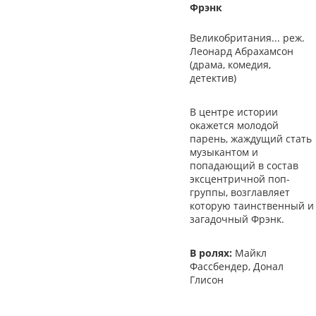
Фрэнк
Великобритания... реж.
Леонард Абрахамсон
(драма, комедия,
детектив)
В центре истории
окажется молодой
парень, жаждущий стать
музыкантом и
попадающий в состав
эксцентричной поп-
группы, возглавляет
которую таинственный и
загадочный Фрэнк.
В ролях:
Майкл
Фассбендер, Донал
Глисон