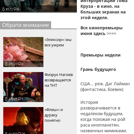
интерпретации Тома
Круза - в кино, на
пїЅпїЅпїЅпїЅпїЅпїЅпїЅпїЅпїЅпїЅ
пїЅпїЅпїЅ
8572
0
больших экранах на
этой неделе.
пїЅпїЅпїЅпїЅпїЅпїЅпїЅпїЅпїЅпїЅпїЅ
Обрати внимание
Все кинопремьеры
пїЅпїЅпїЅ
июня здесь
>>
>>
«Эликсир»: мы
пїЅпїЅпїЅпїЅпїЅпїЅпїЅпїЅпїЅ
все умрем
пїЅпїЅпїЅ пїЅпїЅпїЅпїЅпїЅ
Премьеры недели
пїЅпїЅпїЅ пїЅпїЅпїЅпїЅпїЅпїЅ
27020
0
Грань будущего
пїЅпїЅпїЅпїЅпїЅ
Физрук Нагиев
возвращается
США... реж. Даг Лайман
пїЅпїЅпїЅпїЅпїЅпїЅпїЅпїЅпїЅпїЅ
на ТНТ
(фантастика, боевик)
27225
1
История
разворачивается в
«Флэш»: и
недалеком будущем,
дураку
когда похожая на рой
понятно
раса инопланетян,
названных мимиками,
41737
20