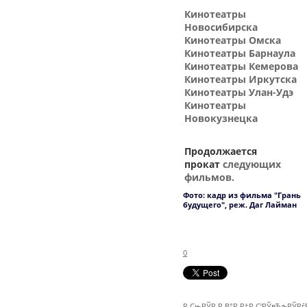
Кинотеатры
Новосибирска
Кинотеатры Омска
Кинотеатры Барнаула
Кинотеатры Кемерова
Кинотеатры Иркутска
Кинотеатры Улан-Удэ
Кинотеатры
Новокузнецка
Продолжается
прокат
следующих
фильмов.
Фото: кадр из фильма "Грань
будущего", реж. Даг Лайман
0
Р СњРЎР‚Р В°Р Р†Р С‘РЎвЂљРЎР