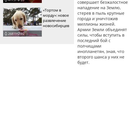
совершает безжалостное
нападение на Землю,
«Тортом в
стерев в пыль крупные
морду»: новое
города и уничтожив
развлечение
миллионы жизней.
новосибирцев
Армии Земли объединят
26819
10
силы, чтобы вступить в
последний бой с
полчищами
инопланетян, зная, что
второго шанса у них не
будет.