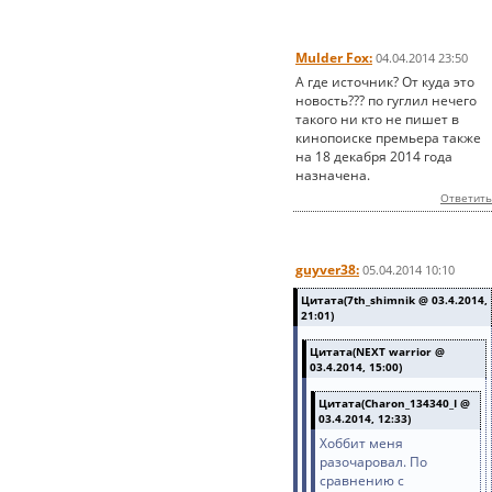
Mulder Fox:
04.04.2014 23:50
А где источник? От куда это
новость??? по гуглил нечего
такого ни кто не пишет в
кинопоиске премьера также
на 18 декабря 2014 года
назначена.
Ответить
guyver38:
05.04.2014 10:10
Цитата(7th_shimnik @ 03.4.2014,
21:01)
Цитата(NEXT warrior @
03.4.2014, 15:00)
Цитата(Charon_134340_I @
03.4.2014, 12:33)
Хоббит меня
разочаровал. По
сравнению с