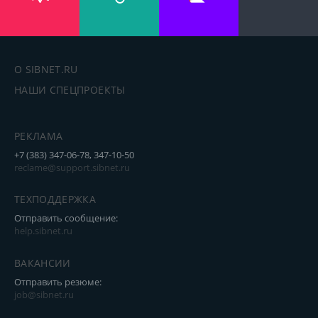
О SIBNET.RU
НАШИ СПЕЦПРОЕКТЫ
РЕКЛАМА
+7 (383) 347-06-78, 347-10-50
reclame@support.sibnet.ru
ТЕХПОДДЕРЖКА
Отправить сообщение:
help.sibnet.ru
ВАКАНСИИ
Отправить резюме:
job@sibnet.ru