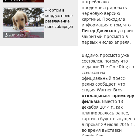
потребовало
продемонстрировать
«Тортом в
черновую версию
морду»: новое
картины. Проходила
развлечение
информация о том, что
новосибирцев
Питер Джексон
устроит
26815
10
закрытый просмотр в
первых числах апреля.
Видимо, просмотр уже
состоялся, потому что
издание The One Ring со
ссылкой на
официальный пресс-
релиз сообщает, что
студия Warner Bros.
откладывает премьеру
фильма
. Вместо 18
декабря 2014 г., как
планировалось ранее,
картина будет выпущена
в прокат 29 июля 2015 г.,
во время выставки
Comic-Con.