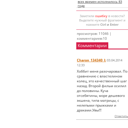
всех времен исполнилось 83
года
Заметили
ошибку
в новости?
Выделите нужный фрагмент и
нажмите
Ctrl и Enter
просмотров: 11046 |
комментариев:10
Комментарии
Charon_134340_I:
03.04.2014
12:33
Хоббит меня разочаровал. По
сравнению с властелином
колец, это качественный шаг
назад. Второй фильм осилил
до половины. Куча
отсебятины, море дешевого
экшена, типа матрицы, с
нелепыми прыжками и
драками.Увы!!!
Ответить