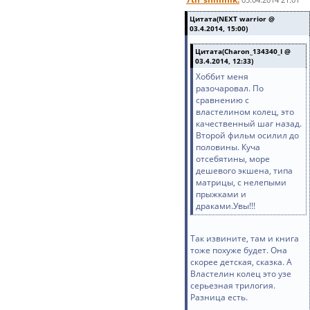
Цитата(NEXT warrior @
03.4.2014, 15:00)
Цитата(Charon_134340_I @
03.4.2014, 12:33)
Хоббит меня
разочаровал. По
сравнению с
властелином колец, это
качественный шаг назад.
Второй фильм осилил до
половины. Куча
отсебятины, море
дешевого экшена, типа
матрицы, с нелепыми
прыжками и
драками.Увы!!!
Так извините, там и книга
тоже похуже будет. Она
скорее детская, сказка. А
Властелин колец это узе
серьезная трилогия.
Разница есть.