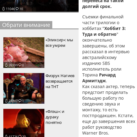
перенеса на такой
долгий срок.
пїЅпїЅпїЅпїЅпїЅпїЅпїЅпїЅпїЅпїЅ
пїЅпїЅпїЅ
11046
10
Съемки финальной
пїЅпїЅпїЅпїЅпїЅпїЅпїЅпїЅпїЅпїЅпїЅ
части трилогии о
Обрати внимание
хоббитах "
Хоббит 3:
пїЅпїЅпїЅ
Туда и обратно
"
окончательно
«Эликсир»: мы
пїЅпїЅпїЅпїЅпїЅпїЅпїЅпїЅпїЅ
все умрем
завершены, об этом
рассказал в интервью
пїЅпїЅпїЅ пїЅпїЅпїЅпїЅпїЅ
австралийскому
изданию SBS
пїЅпїЅпїЅ пїЅпїЅпїЅпїЅпїЅпїЅ
26999
0
исполнитель роли
Торина
Ричард
пїЅпїЅпїЅпїЅпїЅ
Физрук Нагиев
Армитэдж
.
возвращается
пїЅпїЅпїЅпїЅпїЅпїЅпїЅпїЅпїЅпїЅ
Как сказал актер, теперь
на ТНТ
предстоит проделать
большую работу по
27217
1
сведению звука и
монтажу, то есть
«Флэш»: и
постпродакшен. Кстати,
дураку
еще до завершения всех
понятно
работ руководство
Warner Bros.
41726
20