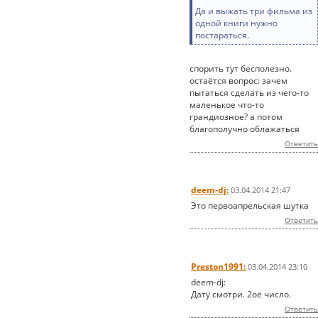
Да и выжать три фильма из
одной книги нужно
постараться.
спорить тут бесполезно.
остаётся вопрос: зачем
пытаться сделать из чего-то
маленькое что-то
грандиозное? а потом
благополучно облажаться
Ответить
deem-dj:
03.04.2014 21:47
Это первоапрельская шутка
Ответить
Preston1991:
03.04.2014 23:10
deem-dj:
Дату смотри. 2ое число.
Ответить