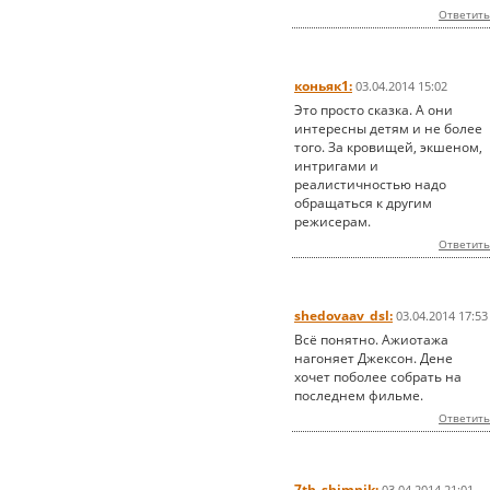
Ответить
коньяк1:
03.04.2014 15:02
Это просто сказка. А они
интересны детям и не более
того. За кровищей, экшеном,
интригами и
реалистичностью надо
обращаться к другим
режисерам.
Ответить
shedovaav_dsl:
03.04.2014 17:53
Всё понятно. Ажиотажа
нагоняет Джексон. Дене
хочет поболее собрать на
последнем фильме.
Ответить
7th_shimnik:
03.04.2014 21:01