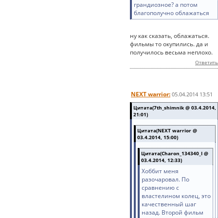
грандиозное? а потом
благополучно облажаться
ну как сказать, облажаться.
фильмы то окупились. да и
получилось весьма неплохо.
Ответить
NEXT warrior:
05.04.2014 13:51
Цитата(7th_shimnik @ 03.4.2014,
21:01)
Цитата(NEXT warrior @
03.4.2014, 15:00)
Цитата(Charon_134340_I @
03.4.2014, 12:33)
Хоббит меня
разочаровал. По
сравнению с
властелином колец, это
качественный шаг
назад. Второй фильм