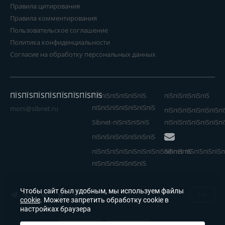
Правила цитирования
Правила комментирования
Пользовательское соглашение
Политика конфиденциальности
Согласие на обработку персональных данных
ПЇЅПЇЅПЇЅПЇЅПЇЅПЇЅПЇЅПЇЅ
пїЅпїЅпїЅпїЅпїЅпїЅ
пїЅпїЅпїЅпїЅпїЅ
пїЅпїЅпїЅпїЅпїЅпїЅпїЅ
mors@sibnet.ru
пїЅпїЅпїЅпїЅпїЅпїЅпї
Sibnet-пїЅпїЅпїЅпїЅ
пїЅпїЅпїЅпїЅпїЅпїЅпї
пїЅпїЅпїЅпїЅпїЅпїЅпїЅ
пїЅпїЅпїЅпїЅпїЅпїЅпїЅпїЅпїЅпїЅпїЅ
Sibnet пїЅпїЅпїЅпїЅп
пїЅпїЅпїЅпїЅпїЅпїЅ
Чтобы сайт был удобным, мы используем файлы
18+
cookie
. Можете запретить обработку cookie в
настройках браузера