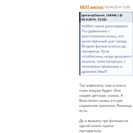
NEXT warrior:
03.04.2014 15:00
Цитата(Charon_134340_I @
03.4.2014, 12:33)
Хоббит меня разочаровал.
По сравнению с
властелином колец, это
качественный шаг назад.
Второй фильм осилил до
половины. Куча
отсебятины, море дешевого
экшена, типа матрицы, с
нелепыми прыжками и
драками.Увы!!!
Так извините, там и книга
тоже похуже будет. Она
скорее детская, сказка. А
Властелин колец это узе
серьезная трилогия. Разница
есть.
Да и выжать три фильма из
одной книги нужно
постараться.