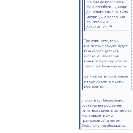
осилил до половины.
Куча отсебятины, море
дешевого экшена, типа
матрицы, с нелепыми
прыжками и
драками.Увы!!!
Так извините, там и
книга тоже похуже будет.
Она скорее детская,
сказка. А Властелин
колец это узе серьезная
трилогия. Разница есть.
Да и выжать три фильма
из одной книги нужно
постараться.
спорить тут бесполезно.
остаётся вопрос: зачем
пытаться сделать из чего-то
маленькое что-то
грандиозное? а потом
благополучно облажаться