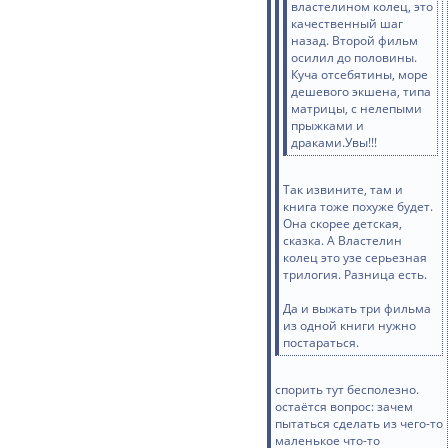
властелином колец, это
качественный шаг
назад. Второй фильм
осилил до половины.
Куча отсебятины, море
дешевого экшена, типа
матрицы, с нелепыми
прыжками и
драками.Увы!!!
Так извините, там и
книга тоже похуже будет.
Она скорее детская,
сказка. А Властелин
колец это узе серьезная
трилогия. Разница есть.
Да и выжать три фильма
из одной книги нужно
постараться.
спорить тут бесполезно.
остаётся вопрос: зачем
пытаться сделать из чего-то
маленькое что-то