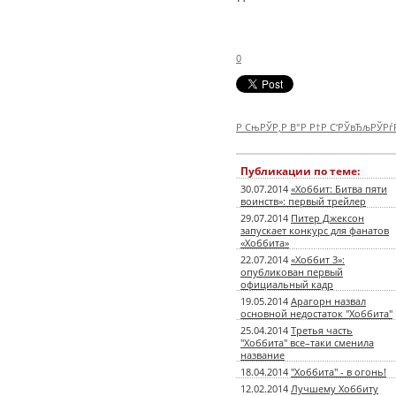
0
Р СњРЎР‚Р В°Р Р†Р С‘РЎвЂљРЎР
Публикации по теме:
30.07.2014
«Хоббит: Битва пяти
воинств»: первый трейлер
29.07.2014
Питер Джексон
запускает конкурс для фанатов
«Хоббита»
22.07.2014
«Хоббит 3»:
опубликован первый
официальный кадр
19.05.2014
Арагорн назвал
основной недостаток "Хоббита"
25.04.2014
Третья часть
"Хоббита" все–таки сменила
название
18.04.2014
"Хоббита" - в огонь!
12.02.2014
Лучшему Хоббиту