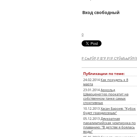
Вход свободный
0
Р СњРЎР‚Р В°Р Р†Р С‘РЎвЂљРЎР
Публикации по теме:
24.02.2014
Как похудеть к 8
марта
23.01.2014
Арнольд
Шварценеггер прокатит на
собственном танке самых
спортивных
10.12.2013
Хасан Бароев: "Кубок
будет грандиозным"
05.12.2013
Двукратная
паралимпийская чемпионка по
плаванию: "В детстве я боялась
воды"