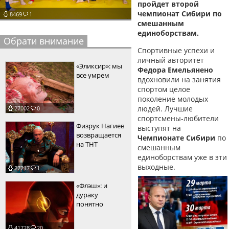
пройдет второй
пїЅпїЅпїЅпїЅпїЅпїЅпїЅпїЅпїЅпїЅ
чемпионат Сибири по
пїЅпїЅпїЅ
8469
1
смешанным
единоборствам.
пїЅпїЅпїЅпїЅпїЅпїЅпїЅпїЅпїЅпїЅпїЅ
Обрати внимание
Спортивные успехи и
пїЅпїЅпїЅ
личный авторитет
«Эликсир»: мы
Федора Емельянено
пїЅпїЅпїЅпїЅпїЅпїЅпїЅпїЅпїЅ
все умрем
вдохновили на занятия
пїЅпїЅпїЅ пїЅпїЅпїЅпїЅпїЅ
спортом целое
поколение молодых
пїЅпїЅпїЅ пїЅпїЅпїЅпїЅпїЅпїЅ
людей. Лучшие
27002
0
спортсмены-любители
пїЅпїЅпїЅпїЅпїЅ
Физрук Нагиев
выступят на
возвращается
Чемпионате Сибири
по
пїЅпїЅпїЅпїЅпїЅпїЅпїЅпїЅпїЅпїЅ
на ТНТ
смешанным
единоборствам уже в эти
выходные.
27217
1
«Флэш»: и
дураку
понятно
41728
20