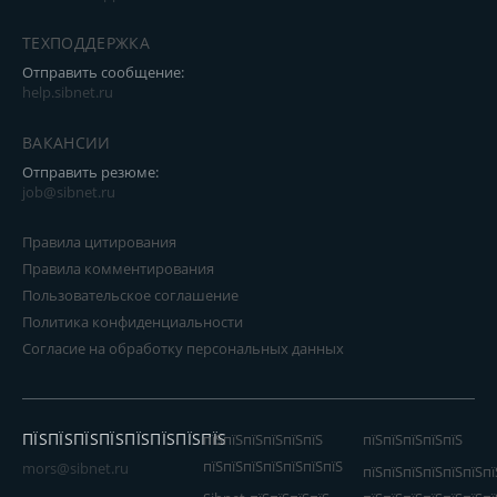
ТЕХПОДДЕРЖКА
Отправить сообщение:
help.sibnet.ru
ВАКАНСИИ
Отправить резюме:
job@sibnet.ru
Правила цитирования
Правила комментирования
Пользовательское соглашение
Политика конфиденциальности
Согласие на обработку персональных данных
ПЇЅПЇЅПЇЅПЇЅПЇЅПЇЅПЇЅПЇЅ
пїЅпїЅпїЅпїЅпїЅпїЅ
пїЅпїЅпїЅпїЅпїЅ
пїЅпїЅпїЅпїЅпїЅпїЅпїЅ
mors@sibnet.ru
пїЅпїЅпїЅпїЅпїЅпїЅпї