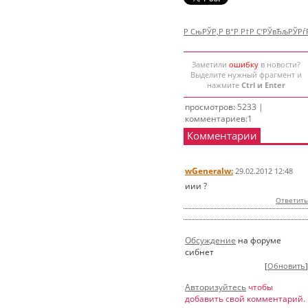
Р СњРЎР‚Р В°Р Р†Р С‘РЎвЂљРЎР
Заметили
ошибку
в новости?
Выделите нужный фрагмент и
нажмите
Ctrl и Enter
просмотров: 5233 |
комментариев:1
Комментарии
wGeneralw:
29.02.2012 12:48
иии ?
Ответить
Обсуждение
на форуме
сибнет
[
Обновить
]
Авторизуйтесь
чтобы
добавить свой комментарий.