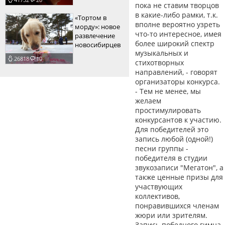
пока не ставим творцов
в какие-либо рамки, т.к.
«Тортом в
вполне вероятно узреть
морду»: новое
что-то интересное, имея
развлечение
более широкий спектр
новосибирцев
музыкальных и
26818
10
стихотворных
направлений, - говорят
организаторы конкурса.
- Тем не менее, мы
желаем
простимулировать
конкурсантов к участию.
Для победителей это
запись любой (одной!)
песни группы -
победителя в студии
звукозаписи "Мегатон", а
также ценные призы для
участвующих
коллективов,
понравившихся членам
жюри или зрителям.
Запись победного гимна