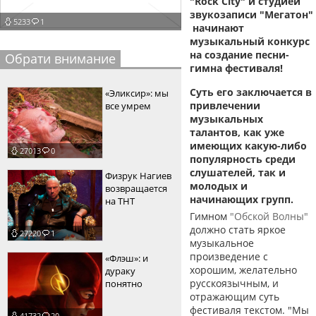
"Rock City" и студией
звукозаписи "Мегатон"
пїЅпїЅпїЅпїЅпїЅпїЅпїЅпїЅпїЅпїЅ
пїЅпїЅпїЅ
5233
1
начинают
музыкальный конкурс
пїЅпїЅпїЅпїЅпїЅпїЅпїЅпїЅпїЅпїЅпїЅ
на создание песни-
Обрати внимание
гимна фестиваля!
пїЅпїЅпїЅ
Суть его заключается в
«Эликсир»: мы
пїЅпїЅпїЅпїЅпїЅпїЅпїЅпїЅпїЅ
привлечении
все умрем
музыкальных
пїЅпїЅпїЅ пїЅпїЅпїЅпїЅпїЅ
талантов, как уже
имеющих какую-либо
пїЅпїЅпїЅ пїЅпїЅпїЅпїЅпїЅпїЅ
27013
0
популярность среди
слушателей, так и
пїЅпїЅпїЅпїЅпїЅ
Физрук Нагиев
молодых и
возвращается
пїЅпїЅпїЅпїЅпїЅпїЅпїЅпїЅпїЅпїЅ
начинающих групп.
на ТНТ
Гимном
"Обской Волны"
должно стать яркое
27220
1
музыкальное
произведение с
«Флэш»: и
хорошим, желательно
дураку
русскоязычным, и
понятно
отражающим суть
фестиваля текстом. "Мы
41732
20