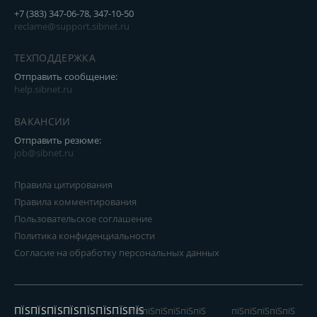
+7 (383) 347-06-78, 347-10-50
reclame@support.sibnet.ru
ТЕХПОДДЕРЖКА
Отправить сообщение:
help.sibnet.ru
ВАКАНСИИ
Отправить резюме:
job@sibnet.ru
Правила цитирования
Правила комментирования
Пользовательское соглашение
Политика конфиденциальности
Согласие на обработку персональных данных
ПЇЅПЇЅПЇЅПЇЅПЇЅПЇЅПЇЅПЇЅ
пїЅпїЅпїЅпїЅпїЅпїЅ
пїЅпїЅпїЅпїЅпїЅ