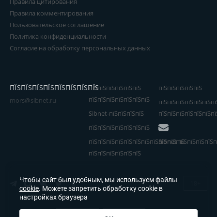
Правила цитирования
Правила комментирования
Пользовательское соглашение
Политика конфиденциальности
Согласие на обработку персональных данных
ПЇЅПЇЅПЇЅПЇЅПЇЅПЇЅПЇЅПЇЅ
пїЅпїЅпїЅпїЅпїЅпїЅ
пїЅпїЅпїЅпїЅпїЅ
пїЅпїЅпїЅпїЅпїЅпїЅпїЅ
mors@sibnet.ru
пїЅпїЅпїЅпїЅпїЅпїЅпї
Sibnet-пїЅпїЅпїЅпїЅ
пїЅпїЅпїЅпїЅпїЅпїЅпї
пїЅпїЅпїЅпїЅпїЅпїЅпїЅ
пїЅпїЅпїЅпїЅпїЅпїЅпїЅпїЅпїЅпїЅпїЅ
Sibnet пїЅпїЅпїЅпїЅп
пїЅпїЅпїЅпїЅпїЅпїЅ
Чтобы сайт был удобным, мы используем файлы
18+
cookie
. Можете запретить обработку cookie в
настройках браузера