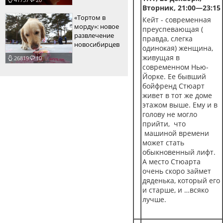
Вторник, 21:00—23:15
«Тортом в
Кейт - современная
морду»: новое
преуспевающая (
развлечение
правда, слегка
новосибирцев
одинокая) женщина,
живущая в
26819
10
современном Нью-
Йорке. Ее бывший
бойфренд Стюарт
живет в тот же доме
этажом выше. Ему и в
голову не могло
прийти, что
машиной времени
может стать
обыкновенный лифт.
А место Стюарта
очень скоро займет
дяденька, который его
и старше, и …всяко
лучше.