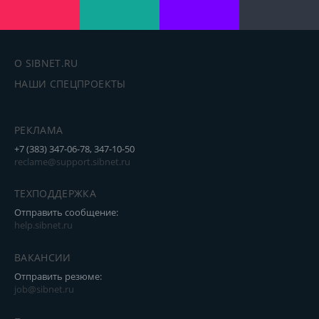
О SIBNET.RU
НАШИ СПЕЦПРОЕКТЫ
РЕКЛАМА
+7 (383) 347-06-78, 347-10-50
reclame@support.sibnet.ru
ТЕХПОДДЕРЖКА
Отправить сообщение:
help.sibnet.ru
ВАКАНСИИ
Отправить резюме:
job@sibnet.ru