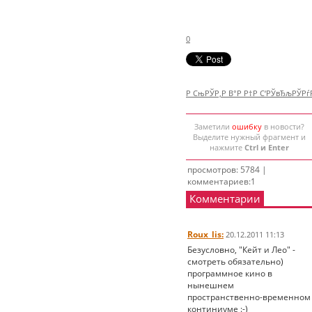
0
Р СњРЎР‚Р В°Р Р†Р С‘РЎвЂљРЎР
Заметили
ошибку
в новости?
Выделите нужный фрагмент и
нажмите
Ctrl и Enter
просмотров: 5784 |
комментариев:1
Комментарии
Roux_lis:
20.12.2011 11:13
Безусловно, "Кейт и Лео" -
смотреть обязательно)
программное кино в
нынешнем
пространственно-временном
континиуме :-)