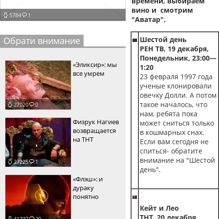
времени, выбираем
вино и смотрим
пїЅпїЅпїЅпїЅпїЅпїЅпїЅпїЅпїЅпїЅ
пїЅпїЅпїЅ
5784
1
"Аватар".
пїЅпїЅпїЅпїЅпїЅпїЅпїЅпїЅпїЅпїЅпїЅ
Обрати внимание
Шестой день
РЕН ТВ, 19 декабря,
пїЅпїЅпїЅ
Понедельник, 23:00—
«Эликсир»: мы
пїЅпїЅпїЅпїЅпїЅпїЅпїЅпїЅпїЅ
1:20
все умрем
23 февраля 1997 года
пїЅпїЅпїЅ пїЅпїЅпїЅпїЅпїЅ
ученые клонировали
овечку Долли. А потом
пїЅпїЅпїЅ пїЅпїЅпїЅпїЅпїЅпїЅ
такое началось, что
27020
0
нам, ребята пока
пїЅпїЅпїЅпїЅпїЅ
Физрук Нагиев
может сниться только
возвращается
в кошмарных снах.
пїЅпїЅпїЅпїЅпїЅпїЅпїЅпїЅпїЅпїЅ
на ТНТ
Если вам сегодня не
спиться- обратите
внимание на "Шестой
27225
1
день".
«Флэш»: и
дураку
понятно
Кейт и Лео
ТНТ, 20 декабря,
41737
20