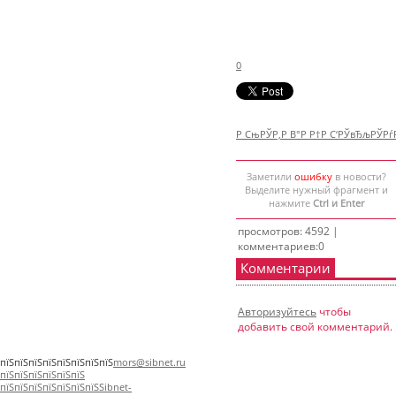
0
Р СњРЎР‚Р В°Р Р†Р С‘РЎвЂљРЎР
Заметили
ошибку
в новости?
Выделите нужный фрагмент и
нажмите
Ctrl и Enter
просмотров: 4592 |
комментариев:0
Комментарии
Авторизуйтесь
чтобы
добавить свой комментарий.
пїЅпїЅпїЅпїЅпїЅпїЅпїЅпїЅ
mors@sibnet.ru
пїЅпїЅпїЅпїЅпїЅпїЅ
пїЅпїЅпїЅпїЅпїЅпїЅпїЅ
Sibnet-