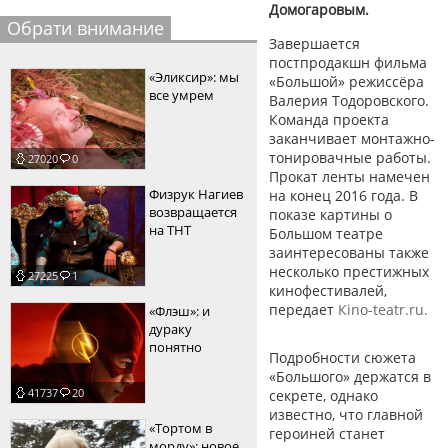
Домогаровым.
пїЅпїЅпїЅпїЅпїЅпїЅпїЅпїЅпїЅпїЅ
Обрати внимание
пїЅпїЅпїЅ
Завершается
постпродакшн фильма
пїЅпїЅпїЅпїЅпїЅпїЅпїЅпїЅпїЅпїЅпїЅ
«Эликсир»: мы
«Большой» режиссёра
все умрем
Валерия Тодоровского.
пїЅпїЅпїЅ
Команда проекта
пїЅпїЅпїЅпїЅпїЅпїЅпїЅпїЅпїЅ
заканчивает монтажно-
тонировачные работы.
27020
0
пїЅпїЅпїЅ пїЅпїЅпїЅпїЅпїЅ
Прокат ленты намечен
Физрук Нагиев
на конец 2016 года. В
пїЅпїЅпїЅ пїЅпїЅпїЅпїЅпїЅпїЅ
возвращается
показе картины о
на ТНТ
Большом театре
пїЅпїЅпїЅпїЅпїЅ
заинтересованы также
несколько престижных
27225
1
пїЅпїЅпїЅпїЅпїЅпїЅпїЅпїЅпїЅпїЅ
кинофестивалей,
передает
Кino-teatr.ru.
«Флэш»: и
дураку
понятно
Подробности сюжета
«Большого» держатся в
41737
20
секрете, однако
известно, что главной
«Тортом в
героиней станет
морду»: новое