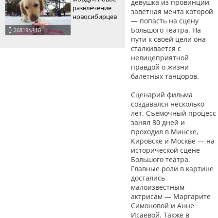
девушка из провинции,
развлечение
заветная мечта которой
новосибирцев
— попасть на сцену
Большого театра. На
26819
10
пути к своей цели она
сталкивается с
нелицеприятной
правдой о жизни
балетных танцоров.
Сценарий фильма
создавался несколько
лет. Съемочный процесс
занял 80 дней и
проходил в Минске,
Кировске и Москве — на
исторической сцене
Большого театра.
Главные роли в картине
достались
малоизвестным
актрисам — Маргарите
Симоновой и Анне
Исаевой. Также в