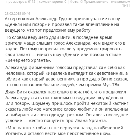
просмотров: 6115 | комментариев: 0 | Фото: © Предоставлено телеканалом
ТНТ4
Мои материалы
28.02.2018 09:46
Актер и комик Александр Гудков принял участие в шоу
Мои места
«Деньги или позор» и произвел такое впечатление на
ведущего, что тот предложил ему работу.
Моя личная афиша
По словам ведущего дяди Вити, в последнее время
Перечитать
зрители чаще слышат голос Александра, чем видят его в
кадре. Поэтому попросил коллегу продемонстрировать
свой талант — начать шоу «Деньги или позор» в стиле
«Вечернего Урганта».
Александр фирменным голосом представил сам себя как
человека, который «издалека выглядит как девственник, а
вблизи как старый девственник», а про дядю Витю сказал,
что «он опозорил больше людей, чем премия Муз-ТВ».
Дядя Витя оказался настолько впечатлён, что предложил
Александру стать постоянным со-ведущим шоу «Деньги
или позор». Шоумену пришлось пройти нехитрый кастинг:
сказать любимое матерное слово, любит ли он апельсины
и выбирает ли свою одежду трезвым. Осталось последнее
условие — жёстко пошутить про Ивана Урганта.
«Мне важно, чтобы ты не вернулся назад на «Вечерний
Ургант», а остался вести моё перспективное шоу», —