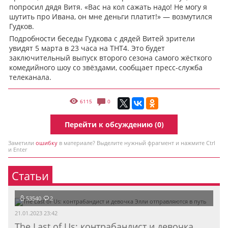
попросил дядя Витя. «Вас на кол сажать надо! Не могу я
шутить про Ивана, он мне деньги платит!» — возмутился
Гудков.
Подробности беседы Гудкова с дядей Витей зрители
увидят 5 марта в 23 часа на ТНТ4. Это будет
заключительный выпуск второго сезона самого жёсткого
комедийного шоу со звёздами, сообщает пресс-служба
телеканала.
6115
0
Перейти к обсуждению (0)
Заметили
ошибку
в материале? Выделите нужный фрагмент и нажмите Ctrl
и Enter
Статьи
53540
2
21.01.2023 23:42
The Last of Us: контрабандист и девочка